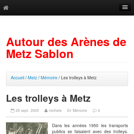
Catégories
Archives
Autour des Arènes de
Mots-clés
Metz Sablon
Accueil
/
Metz
/
Mémoire
/ Les trolleys à Metz
Les trolleys à Metz
29 sept. 2005
michele
Mémoire
4
Dans les années 1950 les transports
publics se faisaient avec des trolleys.