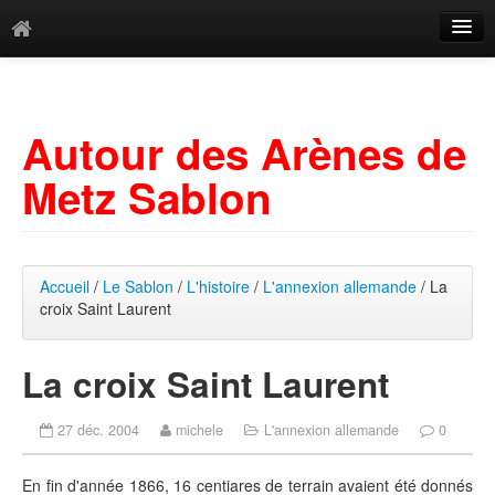
Catégories
Archives
Autour des Arènes de
Mots-clés
Metz Sablon
Accueil
/
Le Sablon
/
L'histoire
/
L'annexion allemande
/ La
croix Saint Laurent
La croix Saint Laurent
27 déc. 2004
michele
L'annexion allemande
0
En fin d'année 1866, 16 centiares de terrain avaient été donnés