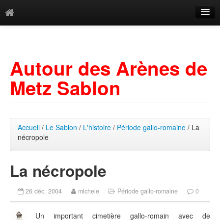
Catégories
Archives
Autour des Arènes de
Mots-clés
Metz Sablon
Accueil
/
Le Sablon
/
L'histoire
/
Période gallo-romaine
/ La
nécropole
La nécropole
26 déc. 2004
michele
Période gallo-romaine
0
Un important cimetière gallo-romain avec de