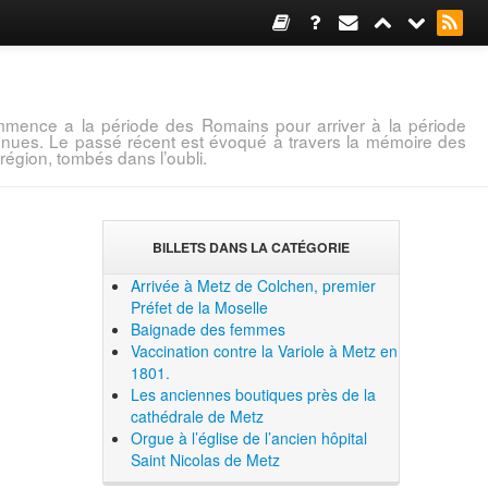
mence a la période des Romains pour arriver à la période
connues. Le passé récent est évoqué à travers la mémoire des
région, tombés dans l’oubli.
BILLETS DANS LA CATÉGORIE
Arrivée à Metz de Colchen, premier
Préfet de la Moselle
Baignade des femmes
Vaccination contre la Variole à Metz en
1801.
Les anciennes boutiques près de la
cathédrale de Metz
Orgue à l’église de l’ancien hôpital
Saint Nicolas de Metz