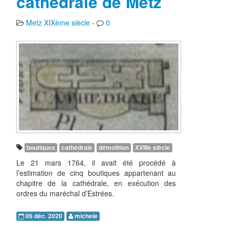
cathédrale de Metz
Metz XIXème siècle
-
0
boutiques
cathédrale
démolition
XVIIIe siècle
Le 21 mars 1764, il avait été procédé à
l’estimation de cinq boutiques appartenant au
chapitre de la cathédrale, en exécution des
ordres du maréchal d’Estrées.
06 déc. 2020
michele