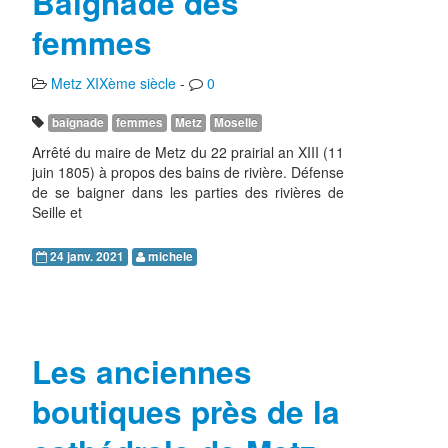
Baignade des
femmes
Metz XIXème siècle
-
0
baignade
femmes
Metz
Moselle
Arrêté du maire de Metz du 22 prairial an XIII (11
juin 1805) à propos des bains de rivière. Défense
de se baigner dans les parties des rivières de
Seille et
24 janv. 2021
michele
Les anciennes
boutiques près de la