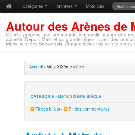
Catégories
Archives
Mots-clés
Autour des Arènes de 
Ce site propose une promenade temporelle autour des arè
actuelle. Depuis Metz et sa grande région, vivez des rencon
Messins et des Sablonnais. Chaque lecteur de ce site peut y l
Accueil
/ Metz XIXème siècle
CATEGORIE - METZ XIXÈME SIÈCLE
Fil des billets
-
Fil des commentaires